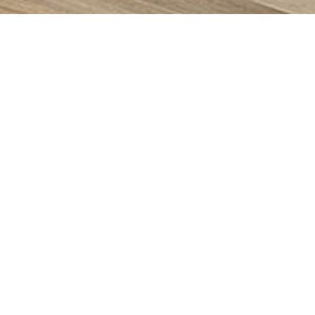
PRODUITS SIMILAIRES
Carole – Canapé
A
d