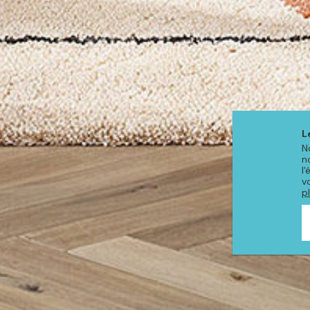
L
N
n
l
v
p