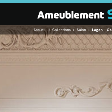
Accueil
Collections
Salon
Lagon – Ca
SALON
SÉJOUR
CHAMBRE
Canapés droits,
Enfilades,
Dressings,
Salons d’angles
Tables, Chaises,
Armoires, Lit
& composables,
Meubles TV,
Chevets,
Fauteuils et
Meubles de
Commodes
canapés de
complément
relaxation,
Tables basses