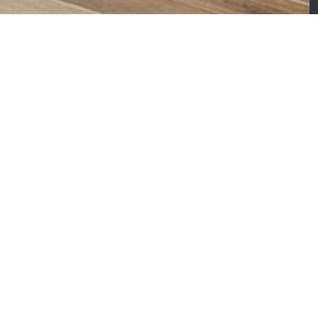
mande – Canapé
Silence – Canapé ave
’angle
méridienne