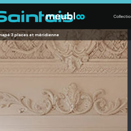
Collecti
napé 3 places et méridienne
LITERIE
DÉCO
Matelas,
Accessoires de
s,
Sommiers,
maison, Objets
Literies
déco,
électriques,
Luminaires,
Linge de maison
Déco murales