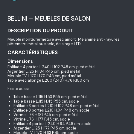
BELLINI – MEUBLES DE SALON
DESCRIPTION DU PRODUIT
Meuble monté, fermeture avec amorti, Mélaminé anti-rayures,
piètement métal ou socle, éclairage LED
CARACTÉRISTIQUES
Dimensions
Enfilade 4 portes L.240 H.102 P.48 cm, pied métal
Argentier L.125 H.184 P.45 cm, pied métal
Meuble TV L.170 H.70 P.45 cm, pied métal
Table avec allonge L.200 (240) H.76 P.100 cm
Existe aussi :
Table basse L.115 H.53 P.55 cm, pied métal
Table basse L.115 H.45 P.55 cm, socle
Enfilade 3 portes L.210 H.102 P.48 cm, pied métal
Enfilade 3 portes L.210 H.94 P.48 cm, socle
Vitrine L.76 H.181 P.45 cm, pied métal
Vitrine L.76 H.177 P.45 cm, socle
Enfilade 4 portes L.240 H.94 P.48 cm, socle
Argentier L.125 H.177 P.45 cm, socle
Meuble TV L.170 H.63 P.45 cm, socle